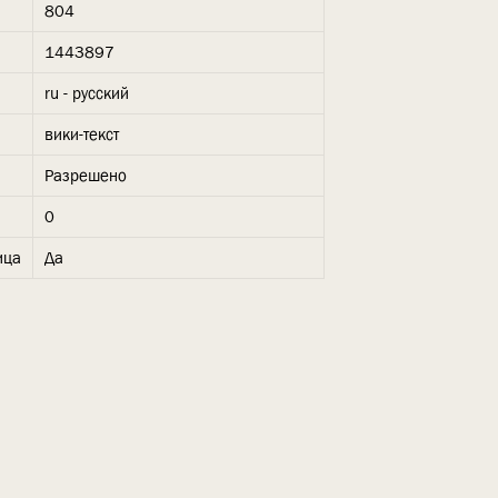
804
1443897
ru - русский
вики-текст
Разрешено
0
ица
Да