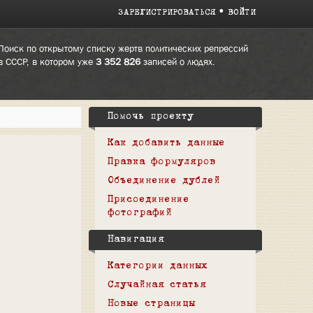
ЗАРЕГИСТРИРОВАТЬСЯ
ВОЙТИ
Поиск по открытому списку жертв политических репрессий
в СССР, в котором уже
3 352 826
записей о людях.
Помочь проекту
Как добавить данные
Правка формуляров
Объединение дублей
Присоединение
фотографий
Навигация
Категории данных
Случайная статья
Новые страницы