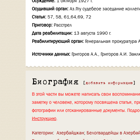
Осуждение:
1 октября 1927 г.
Осудивший орган:
Аз.Гпу судебеое заседание коллег
Статья:
57, 58, 61,64,69, 72
Приговор:
Расстрел
Дата реабилитации:
13 августа 1990 г.
Реабилитирующий орган:
Генеральная прокуратура 
Источники данных:
Григоров А.А., Григоров А.И. За
Биография
[
добавить информацию
]
В этой части вы можете написать свои воспоминан
заметку о человеке, которому посвящена статья, пр
фотографии или отсканированные документы. Подро
Инструкцию
.
Категории
:
Азербайджан
Белогвардейцы в Азерба