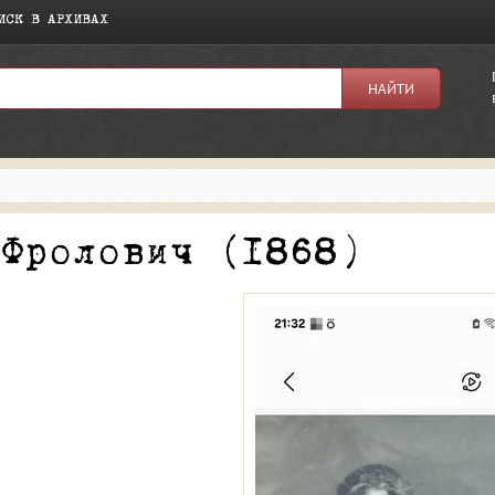
ИСК В АРХИВАХ
я:
 Фролович (1868)