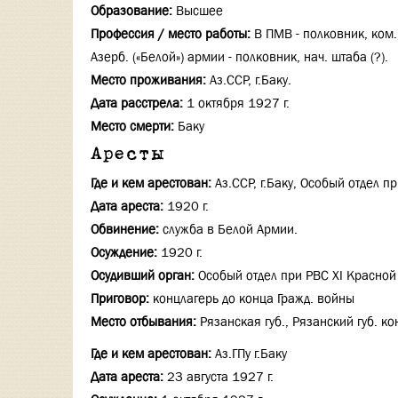
Образование:
Высшее
Профессия / место работы:
В ПМВ - полковник, ком.
Азерб. («Белой») армии - полковник, нач. штаба (?).
Место проживания:
Аз.ССР, г.Баку.
Дата расстрела:
1 октября 1927 г.
Место смерти:
Баку
Аресты
Где и кем арестован:
Аз.ССР, г.Баку, Особый отдел 
Дата ареста:
1920 г.
Обвинение:
служба в Белой Армии.
Осуждение:
1920 г.
Осудивший орган:
Особый отдел при РВС XI Красно
Приговор:
концлагерь до конца Гражд. войны
Место отбывания:
Рязанская губ., Рязанский губ. ко
Где и кем арестован:
Аз.ГПу г.Баку
Дата ареста:
23 августа 1927 г.