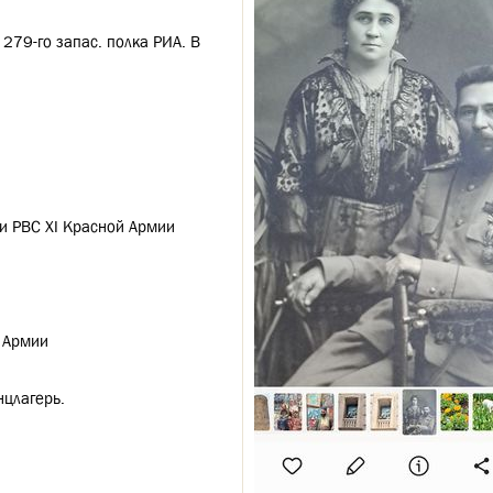
 279-го запас. полка РИА. В
при РВС XI Красной Армии
й Армии
нцлагерь.