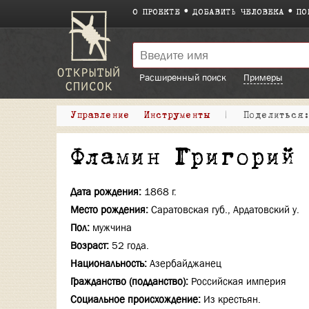
О ПРОЕКТЕ
ДОБАВИТЬ ЧЕЛОВЕКА
ПО
Расширенный поиск
Примеры
Управление
Инструменты
|
Поделитьс
Фламин Григорий
Дата рождения:
1868 г.
Место рождения:
Саратовская губ., Ардатовский у.
Пол:
мужчина
Возраст:
52 года.
Национальность:
Азербайджанец
Гражданство (подданство):
Российская империя
Социальное происхождение:
Из крестьян.