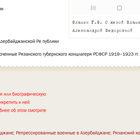
ии
Фламин Г.Ф. С женой Флам
Александрой Федоровной
Азербайджанской Ре публики
ключенные Рязанского губернского концлагеря РСФСР 1919–1923 гг.
ия или биографическую
икрепить к ней
бнее об этом смотрите
йджане
Репрессированные военные в Азербайджане
Рязанский к