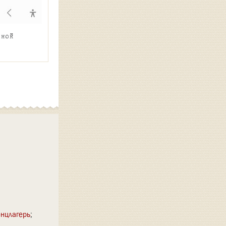
иной
онцлагерь