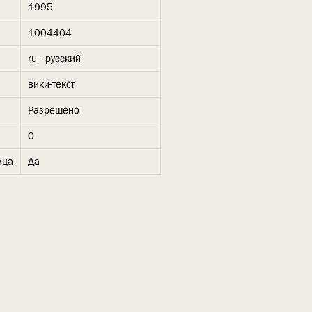
1995
1004404
ru - русский
вики-текст
Разрешено
0
ица
Да