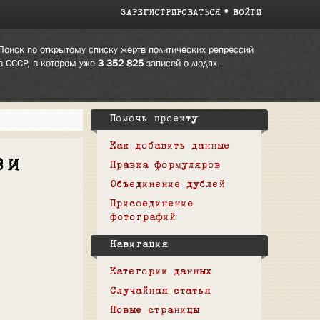
ЗАРЕГИСТРИРОВАТЬСЯ
ВОЙТИ
Поиск по открытому списку жертв политических репрессий
в СССР, в котором уже
3 352 825
записей о людях.
Помочь проекту
Как добавить данные
зи
Правка формуляров
Объединение дублей
Присоединение
фотографий
Навигация
Категории данных
Случайная статья
Новые страницы