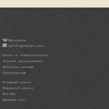
ВКонтакте
info@openlist.wiki
Отказ от ответственности
Условия использования
Источники данных
Спецстраницы
Открытый список
Відкритий список
ღია სია
Адкрыты спіс