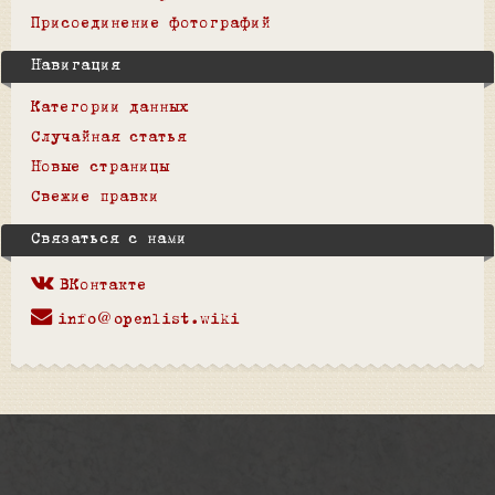
Присоединение фотографий
Навигация
Категории данных
Случайная статья
Новые страницы
Свежие правки
Связаться с нами
ВКонтакте
info@openlist.wiki