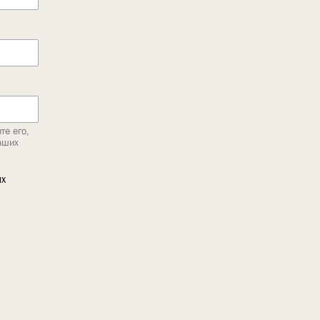
те его,
аших
ых