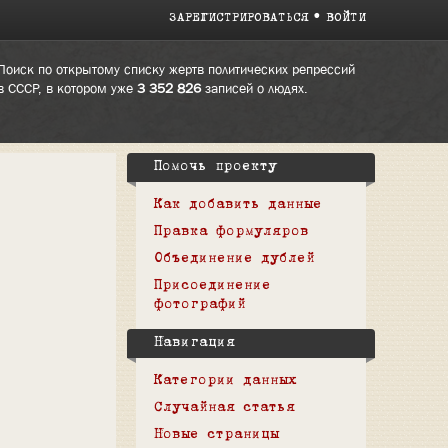
ЗАРЕГИСТРИРОВАТЬСЯ
ВОЙТИ
Поиск по открытому списку жертв политических репрессий
в СССР, в котором уже
3 352 826
записей о людях.
Помочь проекту
Как добавить данные
Правка формуляров
Объединение дублей
Присоединение
фотографий
Навигация
Категории данных
Случайная статья
Новые страницы