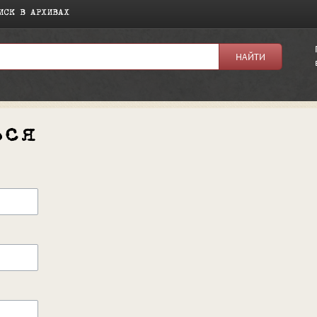
ИСК В АРХИВАХ
ься