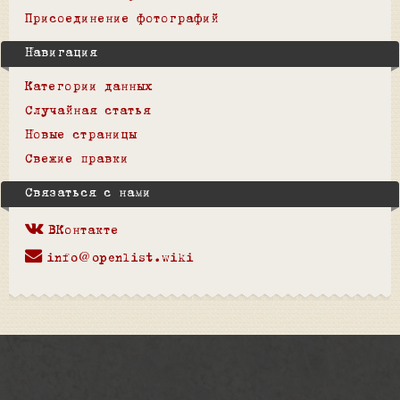
Присоединение фотографий
Навигация
Категории данных
Случайная статья
Новые страницы
Свежие правки
Связаться с нами
ВКонтакте
info@openlist.wiki