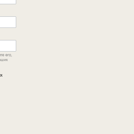
те его,
аших
ых