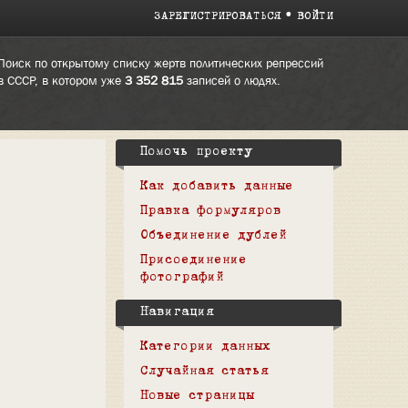
ЗАРЕГИСТРИРОВАТЬСЯ
ВОЙТИ
Поиск по открытому списку жертв политических репрессий
в СССР, в котором уже
3 352 815
записей о людях.
Помочь проекту
Как добавить данные
Правка формуляров
Объединение дублей
Присоединение
фотографий
Навигация
Категории данных
Случайная статья
Новые страницы