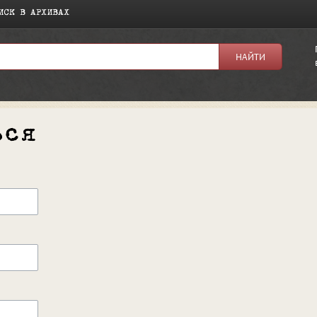
ИСК В АРХИВАХ
ься