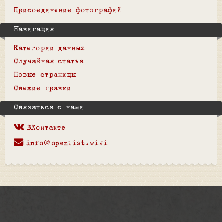
Присоединение фотографий
Навигация
Категории данных
Случайная статья
Новые страницы
Свежие правки
Связаться с нами
ВКонтакте
info@openlist.wiki