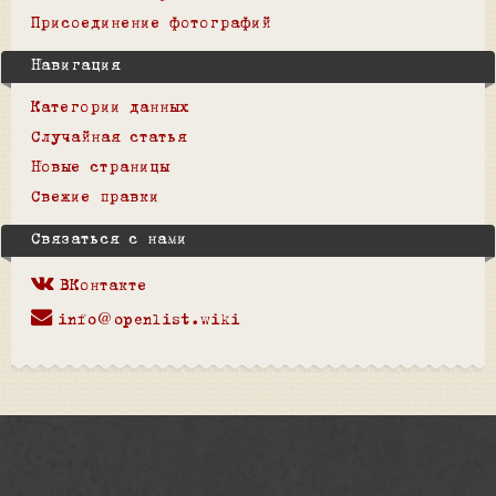
Присоединение фотографий
Навигация
Категории данных
Случайная статья
Новые страницы
Свежие правки
Связаться с нами
ВКонтакте
info@openlist.wiki