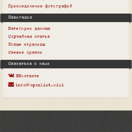
Присоединение фотографий
Навигация
Категории данных
Случайная статья
Новые страницы
Свежие правки
Связаться с нами
ВКонтакте
info@openlist.wiki