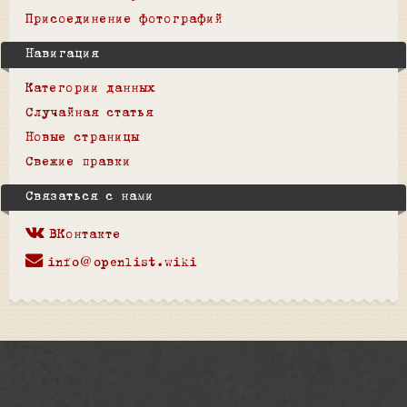
Присоединение фотографий
Навигация
Категории данных
Случайная статья
Новые страницы
Свежие правки
Связаться с нами
ВКонтакте
info@openlist.wiki