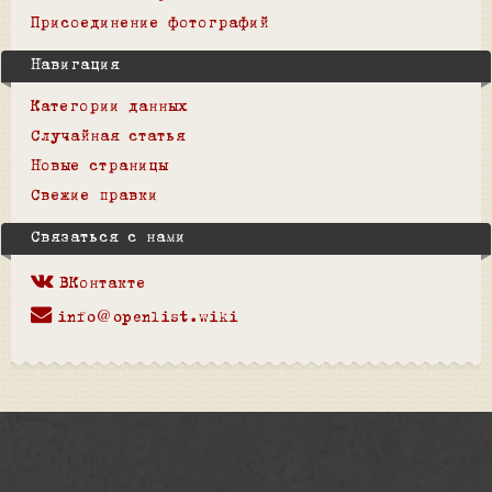
Присоединение фотографий
Навигация
Категории данных
Случайная статья
Новые страницы
Свежие правки
Связаться с нами
ВКонтакте
info@openlist.wiki