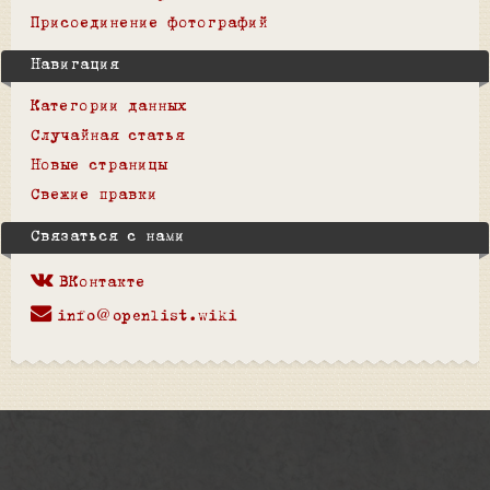
Присоединение фотографий
Навигация
Категории данных
Случайная статья
Новые страницы
Свежие правки
Связаться с нами
ВКонтакте
info@openlist.wiki