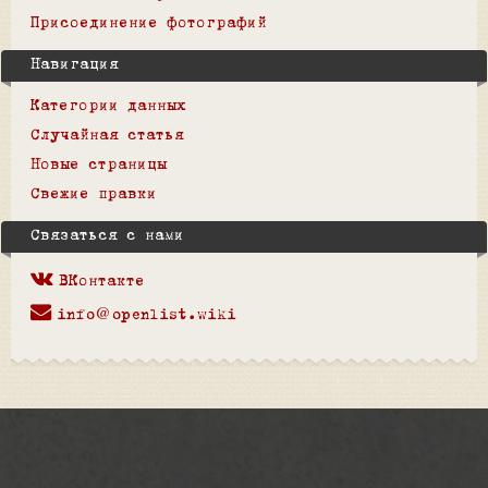
Присоединение фотографий
Навигация
Категории данных
Случайная статья
Новые страницы
Свежие правки
Связаться с нами
ВКонтакте
info@openlist.wiki