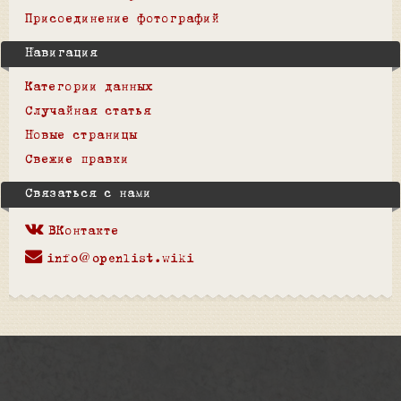
Присоединение фотографий
Навигация
Категории данных
Случайная статья
Новые страницы
Свежие правки
Связаться с нами
ВКонтакте
info@openlist.wiki