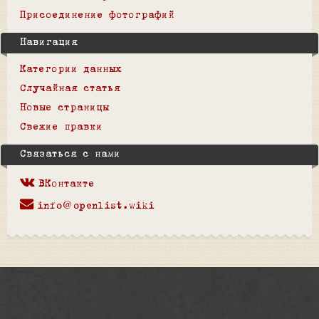
Присоединение фотографий
Навигация
Категории данных
Случайная статья
Новые страницы
Свежие правки
Связаться с нами
ВКонтакте
info@openlist.wiki