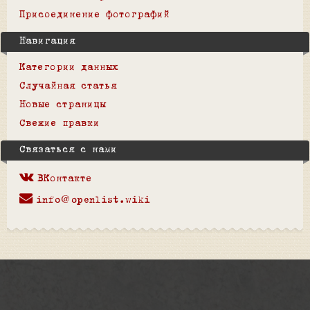
Присоединение фотографий
Навигация
Категории данных
Случайная статья
Новые страницы
Свежие правки
Связаться с нами
ВКонтакте
info@openlist.wiki