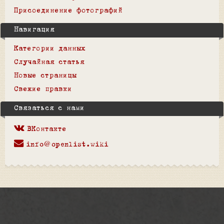
Присоединение фотографий
Навигация
Категории данных
Случайная статья
Новые страницы
Свежие правки
Связаться с нами
ВКонтакте
info@openlist.wiki