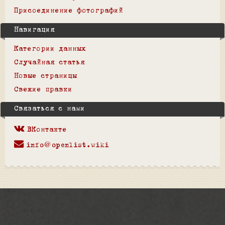
Присоединение фотографий
Навигация
Категории данных
Случайная статья
Новые страницы
Свежие правки
Связаться с нами
ВКонтакте
info@openlist.wiki