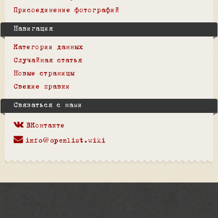
Присоединение фотографий
Навигация
Категории данных
Случайная статья
Новые страницы
Свежие правки
Связаться с нами
ВКонтакте
info@openlist.wiki