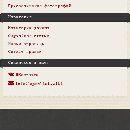
Присоединение фотографий
Навигация
Категории данных
Случайная статья
Новые страницы
Свежие правки
Связаться с нами
ВКонтакте
info@openlist.wiki