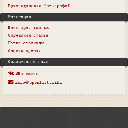
Присоединение фотографий
Навигация
Категории данных
Случайная статья
Новые страницы
Свежие правки
Связаться с нами
ВКонтакте
info@openlist.wiki