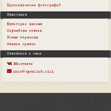
Присоединение фотографий
Навигация
Категории данных
Случайная статья
Новые страницы
Свежие правки
Связаться с нами
ВКонтакте
info@openlist.wiki