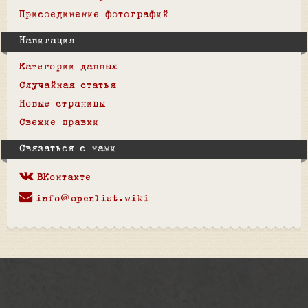
Присоединение фотографий
Навигация
Категории данных
Случайная статья
Новые страницы
Свежие правки
Связаться с нами
ВКонтакте
info@openlist.wiki