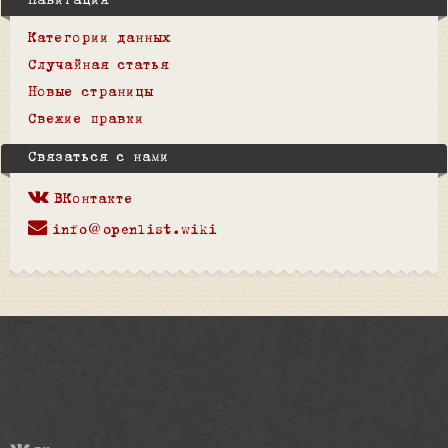
Навигация
Категории данных
Случайная статья
Новые страницы
Свежие правки
Связаться с нами
ВКонтакте
info@openlist.wiki