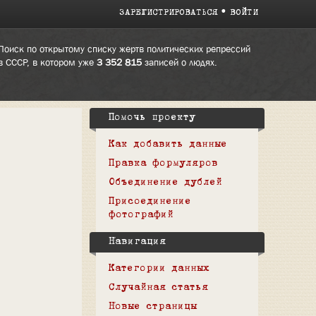
ЗАРЕГИСТРИРОВАТЬСЯ
ВОЙТИ
Поиск по открытому списку жертв политических репрессий
в СССР, в котором уже
3 352 815
записей о людях.
Помочь проекту
Как добавить данные
Правка формуляров
Объединение дублей
Присоединение
фотографий
Навигация
Категории данных
Случайная статья
Новые страницы