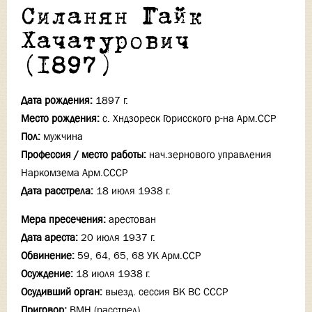
Силанян Гайк
Хачатурович
(1897)
Дата рождения:
1897 г.
Место рождения:
с. Хндзореск Горисского р-на Арм.ССР
Пол:
мужчина
Профессия / место работы:
нач.зернового управления
Наркомзема Арм.СССР
Дата расстрела:
18 июля 1938 г.
Мера пресечения:
арестован
Дата ареста:
20 июля 1937 г.
Обвинение:
59, 64, 65, 68 УК Арм.ССР
Осуждение:
18 июля 1938 г.
Осудивший орган:
выезд. сессия ВК ВС СССР
Приговор:
ВМН (расстрел)