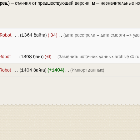
ред.)
— отличия от предшествующей версии;
м
— незначительные и
 Robot
‎
. .
(1364 байта)
(-34)
‎
. .
(дата расстрела = дата смерти => уда
Robot
‎
. .
(1398 байт)
(-6)
‎
. .
(Заменить источник данных archive74.ru
Robot
‎
. .
(1404 байта)
(+1404)
‎
. .
(Импорт данных)