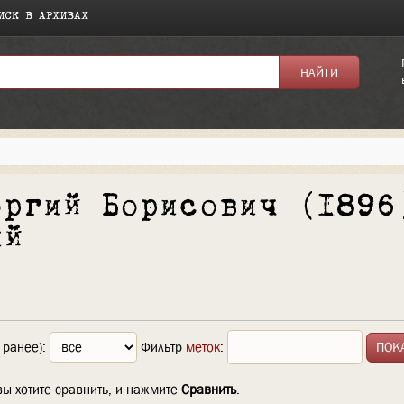
ИСК В АРХИВАХ
оргий Борисович (1896
ий
 ранее):
Фильтр
меток
:
вы хотите сравнить, и нажмите
Сравнить
.