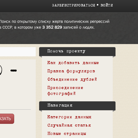
ЗАРЕГИСТРИРОВАТЬСЯ
ВОЙТИ
Поиск по открытому списку жертв политических репрессий
в СССР, в котором уже
3 352 829
записей о людях.
Помочь проекту
Как добавить данные
) —
Правка формуляров
Объединение дублей
Присоединение
фотографий
Навигация
Категории данных
Случайная статья
Новые страницы