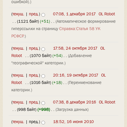
ошибкой).)
(
текущ.
|
пред.
)
07:08, 1 декабря 2017
‎
OL Robot
‎
. .
(1121 байт)
(+51)
‎
. .
(Автоматическое формирование
гиперссылки на страницу
Справка:Статья 58 УК
РСФСР
.)
(
текущ.
|
пред.
)
17:58, 24 октября 2017
‎
OL
Robot
‎
. .
(1070 байт)
(+54)
‎
. .
(Добавление
"географической" категории.)
(
текущ.
|
пред.
)
20:16, 19 октября 2017
‎
OL
Robot
‎
. .
(1016 байт)
(+18)
‎
. .
(Переименование
категории.)
(
текущ.
|
пред.
)
07:38, 8 декабря 2016
‎
OL Robot
‎
. .
(998 байт)
(+998)
‎
. .
(Загрузка данных)
(
текущ.
| пред.)
18:52, 16 июня 2010