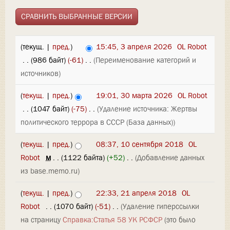
(текущ. |
пред.
)
15:45, 3 апреля 2026
‎
OL Robot
‎
. .
(986 байт)
(-61)
‎
. .
(Переименование категорий и
источников)
(
текущ.
|
пред.
)
19:01, 30 марта 2026
‎
OL Robot
‎
. .
(1047 байт)
(-75)
‎
. .
(Удаление источника: Жертвы
политического террора в СССР (База данных))
(
текущ.
|
пред.
)
08:37, 10 сентября 2018
‎
OL
Robot
‎
м
. .
(1122 байта)
(+52)
‎
. .
(Добавление данных
из base.memo.ru)
(
текущ.
|
пред.
)
22:33, 21 апреля 2018
‎
OL
Robot
‎
. .
(1070 байт)
(-51)
‎
. .
(Удаление гиперссылки
на страницу
Справка:Статья 58 УК РСФСР
(это было