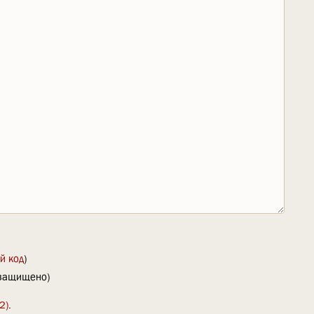
й код
)
(защищено)
2)
.