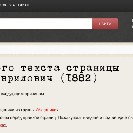
ИСК В АРХИВАХ
ого текста страницы
аврилович (1882)
по следующим причинам:
стники из группы «
Участники
»
очты перед правкой страниц. Пожалуйста, введите и подтвердите с
ках
.