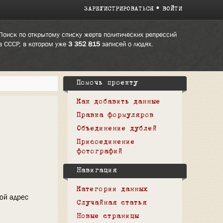
ЗАРЕГИСТРИРОВАТЬСЯ
ВОЙТИ
Поиск по открытому списку жертв политических репрессий
в СССР, в котором уже
3 352 815
записей о людях.
Помочь проекту
Как добавить данные
Правка формуляров
Объединение дублей
Присоединение
фотографий
Навигация
Категории данных
вой адрес
Случайная статья
Новые страницы