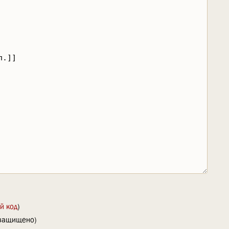
й код
)
(защищено)