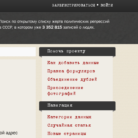
ЗАРЕГИСТРИРОВАТЬСЯ
ВОЙТИ
Поиск по открытому списку жертв политических репрессий
в СССР, в котором уже
3 352 815
записей о людях.
Помочь проекту
Как добавить данные
Правка формуляров
Объединение дублей
Присоединение
фотографий
Навигация
Категории данных
Случайная статья
вой адрес
Новые страницы