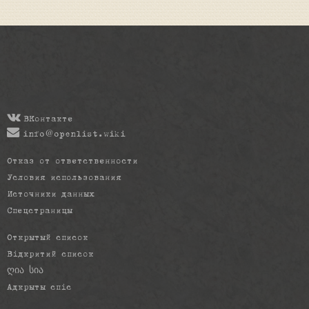
ВКонтакте
info@openlist.wiki
Отказ от ответственности
Условия использования
Источники данных
Спецстраницы
Открытый список
Відкритий список
ღია სია
Адкрыты спіс