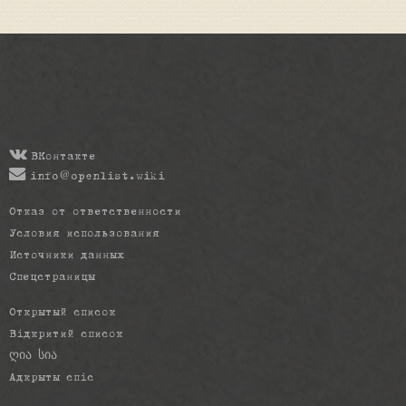
ВКонтакте
info@openlist.wiki
Отказ от ответственности
Условия использования
Источники данных
Спецстраницы
Открытый список
Відкритий список
ღია სია
Адкрыты спіс