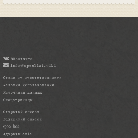
ВКонтакте
info@openlist.wiki
Отказ от ответственности
Условия использования
Источники данных
Спецстраницы
Открытый список
Відкритий список
ღია სია
Адкрыты спіс