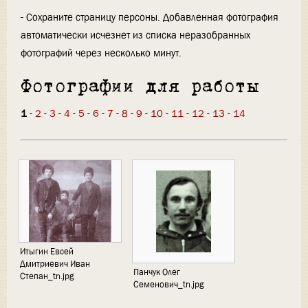
- Сохраните страницу персоны. Добавленная фотография
автоматически исчезнет из списка неразобранных
фотографий через несколько минут.
Фотографии для работы
1
-
2
-
3
-
4
-
5
-
6
-
7
-
8
-
9
-
10
-
11
-
12
-
13
-
14
Итыгин Евсей
Дмитриевич Иван
Панчук Олег
Степан_tn.jpg
Семенович_tn.jpg