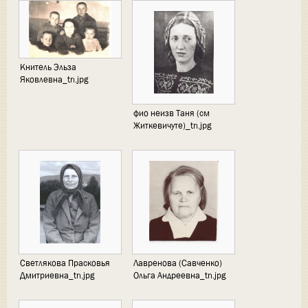
Книтель Эльза
Яковлевна_tn.jpg
фио неизв Таня (см
Житкевичуте)_tn.jpg
Светлякова Прасковья
Лавренова (Савченко)
Дмитриевна_tn.jpg
Ольга Андреевна_tn.jpg