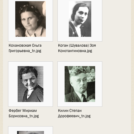
Кохановская Ольга
Коган (Шувалова) Зоя
Григорьевна_tn.jpg
Константиновна.jpg
Фербег Мириам
Килин Степан
Борисовна_tn.jpg
Дорофеевич_tn.jpg