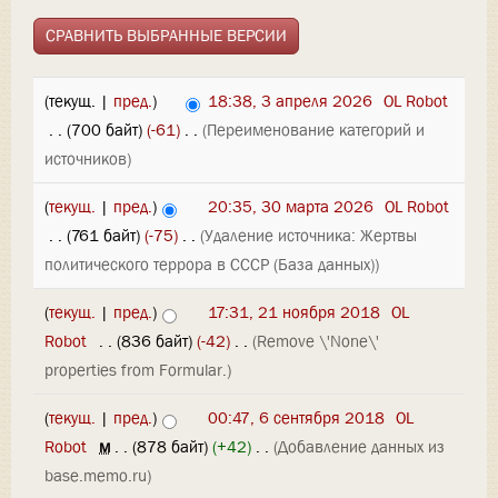
(текущ. |
пред.
)
18:38, 3 апреля 2026
‎
OL Robot
‎
. .
(700 байт)
(-61)
‎
. .
(Переименование категорий и
источников)
(
текущ.
|
пред.
)
20:35, 30 марта 2026
‎
OL Robot
‎
. .
(761 байт)
(-75)
‎
. .
(Удаление источника: Жертвы
политического террора в СССР (База данных))
(
текущ.
|
пред.
)
17:31, 21 ноября 2018
‎
OL
Robot
‎
. .
(836 байт)
(-42)
‎
. .
(Remove \'None\'
properties from Formular.)
(
текущ.
|
пред.
)
00:47, 6 сентября 2018
‎
OL
Robot
‎
м
. .
(878 байт)
(+42)
‎
. .
(Добавление данных из
base.memo.ru)