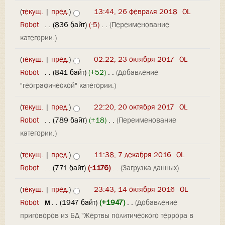
(
текущ.
|
пред.
)
13:44, 26 февраля 2018
‎
OL
Robot
‎
. .
(836 байт)
(-5)
‎
. .
(Переименование
категории.)
(
текущ.
|
пред.
)
02:22, 23 октября 2017
‎
OL
Robot
‎
. .
(841 байт)
(+52)
‎
. .
(Добавление
"географической" категории.)
(
текущ.
|
пред.
)
22:20, 20 октября 2017
‎
OL
Robot
‎
. .
(789 байт)
(+18)
‎
. .
(Переименование
категории.)
(
текущ.
|
пред.
)
11:38, 7 декабря 2016
‎
OL
Robot
‎
. .
(771 байт)
(-1176)
‎
. .
(Загрузка данных)
(
текущ.
|
пред.
)
23:43, 14 октября 2016
‎
OL
Robot
‎
м
. .
(1947 байт)
(+1947)
‎
. .
(Добавление
приговоров из БД "Жертвы политического террора в