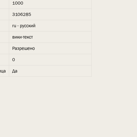
1000
3106285
ru - русский
вики-текст
Разрешено
0
ица
Да