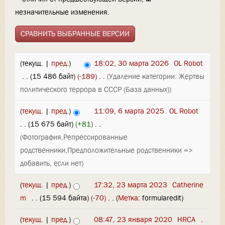
незначительные изменения.
(текущ. |
пред.
)
18:02, 30 марта 2026
‎
OL Robot
‎
. .
(15 486 байт)
(-189)
‎
. .
(Удаление категории: Жертвы
политического террора в СССР (База данных))
(
текущ.
|
пред.
)
11:09, 6 марта 2025
‎
OL Robot
. .
(15 675 байт)
(+81)
‎
. .
(Фотография,Репрессированные
родственники,Предположительные родственники =>
добавить, если нет)
(
текущ.
|
пред.
)
17:32, 23 марта 2023
‎
Catherine
m
‎
. .
(15 594 байта)
(-70)
‎
. .
(
Метка
:
formularedit
)
(
текущ.
|
пред.
)
08:47, 23 января 2020
‎
HRCA
‎
.