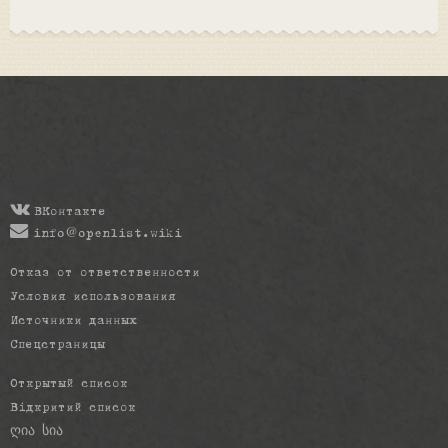
ВКонтакте
info@openlist.wiki
Отказ от ответственности
Условия использования
Источники данных
Спецстраницы
Открытый список
Відкритий список
ღია სია