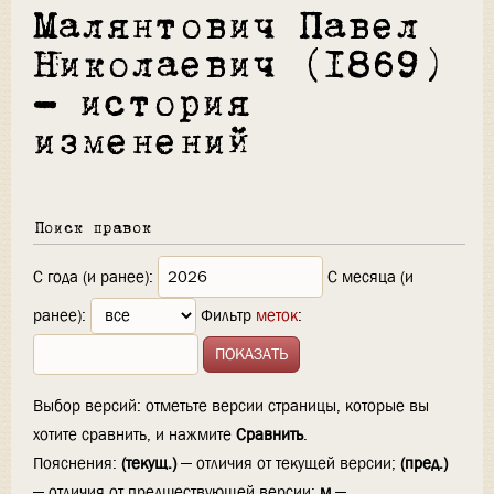
Малянтович Павел
Николаевич (1869)
— история
изменений
Поиск правок
С года (и ранее):
С месяца (и
ранее):
Фильтр
меток
:
Выбор версий: отметьте версии страницы, которые вы
хотите сравнить, и нажмите
Сравнить
.
Пояснения:
(текущ.)
— отличия от текущей версии;
(пред.)
— отличия от предшествующей версии;
м
—