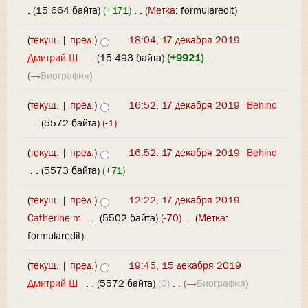
.
(15 664 байта)
(+171)
‎
. .
(
Метка
:
formularedit
)
(
текущ.
|
пред.
)
18:04, 17 декабря 2019
Дмитрий Ш
‎
. .
(15 493 байта)
(+9921)
‎
. .
(
→
Биография
)
(
текущ.
|
пред.
)
16:52, 17 декабря 2019
‎
Behind
‎
. .
(5572 байта)
(-1)
(
текущ.
|
пред.
)
16:52, 17 декабря 2019
‎
Behind
‎
. .
(5573 байта)
(+71)
(
текущ.
|
пред.
)
12:22, 17 декабря 2019
Catherine m
‎
. .
(5502 байта)
(-70)
‎
. .
(
Метка
:
formularedit
)
(
текущ.
|
пред.
)
19:45, 15 декабря 2019
Дмитрий Ш
‎
. .
(5572 байта)
(0)
‎
. .
(
→
Биография
)