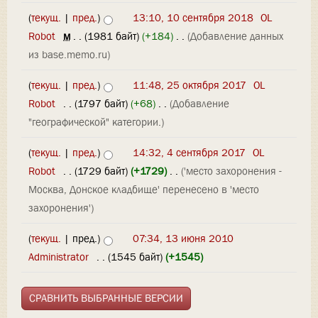
(
текущ.
|
пред.
)
13:10, 10 сентября 2018
‎
OL
Robot
‎
м
. .
(1981 байт)
(+184)
‎
. .
(Добавление данных
из base.memo.ru)
(
текущ.
|
пред.
)
11:48, 25 октября 2017
‎
OL
Robot
‎
. .
(1797 байт)
(+68)
‎
. .
(Добавление
"географической" категории.)
(
текущ.
|
пред.
)
14:32, 4 сентября 2017
‎
OL
Robot
‎
. .
(1729 байт)
(+1729)
‎
. .
('место захоронения -
Москва, Донское кладбище' перенесено в 'место
захоронения')
(
текущ.
| пред.)
07:34, 13 июня 2010
Administrator
‎
. .
(1545 байт)
(+1545)