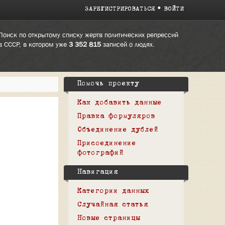
ЗАРЕГИСТРИРОВАТЬСЯ
ВОЙТИ
Поиск по открытому списку жертв политических репрессий
в СССР, в котором уже
3 352 815
записей о людях.
Помочь проекту
Как добавить данные
Правка формуляров
Объединение дублей
Присоединение
фотографий
Навигация
Категории данных
Случайная статья
Новые страницы