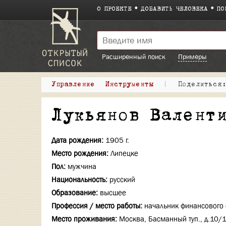
О ПРОЕКТЕ
ДОБАВИТЬ ЧЕЛОВЕКА
ПО
Расширенный поиск
Примеры
Управление
Инструменты
|
Поделитьс
Лукьянов Валент
Дата рождения:
1905 г.
Место рождения:
Липецке
Пол:
мужчина
Национальность:
русский
Образование:
высшее
Профессия / место работы:
начальник финансового 
Место проживания:
Москва, Басманный туп., д.10/1