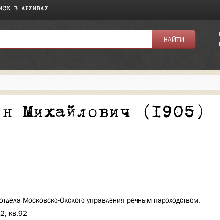
ИСК В АРХИВАХ
я:
ин Михайлович (1905)
отдела Московско-Окского управления речным пароходством.
2, кв.92.