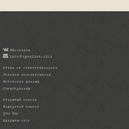
ВКонтакте
info@openlist.wiki
Отказ от ответственности
Условия использования
Источники данных
Спецстраницы
Открытый список
Відкритий список
ღია სია
Адкрыты спіс