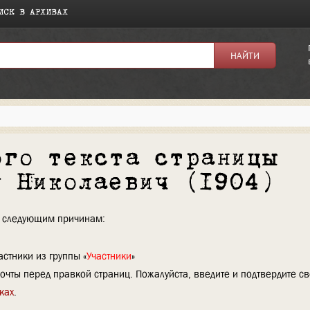
ИСК В АРХИВАХ
ого текста страницы
л Николаевич (1904)
по следующим причинам:
стники из группы «
Участники
»
очты перед правкой страниц. Пожалуйста, введите и подтвердите с
ках
.