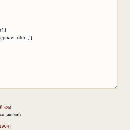
й код
)
(защищено)
1904)
.