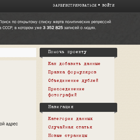
ЗАРЕГИСТРИРОВАТЬСЯ
ВОЙТИ
Поиск по открытому списку жертв политических репрессий
в СССР, в котором уже
3 352 825
записей о людях.
Помочь проекту
Как добавить данные
Правка формуляров
Объединение дублей
Присоединение
фотографий
Навигация
Категории данных
вой адрес
Случайная статья
Новые страницы