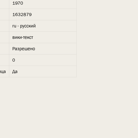
1970
1632879
ru - русский
вики-текст
Разрешено
0
ица
Да