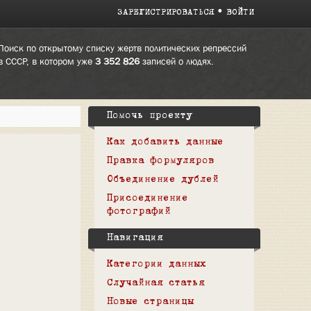
ЗАРЕГИСТРИРОВАТЬСЯ
ВОЙТИ
Поиск по открытому списку жертв политических репрессий
в СССР, в котором уже
3 352 826
записей о людях.
Помочь проекту
Как добавить данные
Правка формуляров
Объединение дублей
Присоединение
фотографий
Навигация
Категории данных
Случайная статья
Новые страницы