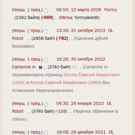
(
текущ.
|
пред.
)
09:55, 12 марта 2026
‎
Pomny
‎
.
.
(2292 байта)
(-666)
‎
. .
(
Метка
:
formularedit
)
(
текущ.
|
пред.
)
13:29, 31 октября 2023
‎
OL
Robot
‎
. .
(2958 байт)
(-782)
‎
. .
(Удаление дублей
биографии)
(
текущ.
|
пред.
)
16:26, 30 октября 2022
Catherine m
‎
м
. .
(3740 байт)
(0)
‎
. .
(Catherine m
переименовала страницу
Костов Ёавелий Михайлович
(1900)
в
Костов Савелий Михайлович (1900)
без
оставления перенаправления)
(
текущ.
|
пред.
)
06:35, 26 января 2022
‎
OL
Robot
‎
. .
(3740 байт)
(-158)
‎
. .
(Перенос обвинения в
статью.)
(
текущ.
|
пред.
)
19:08, 29 декабря 2021
‎
OL