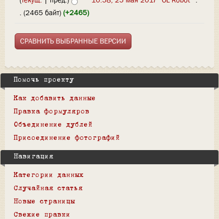
(
текущ.
| пред.)
10:58, 25 мая 2017
‎
OL Robot
‎
.
.
(2465 байт)
(+2465)
Помочь проекту
Как добавить данные
Правка формуляров
Объединение дублей
Присоединение фотографий
Навигация
Категории данных
Случайная статья
Новые страницы
Свежие правки