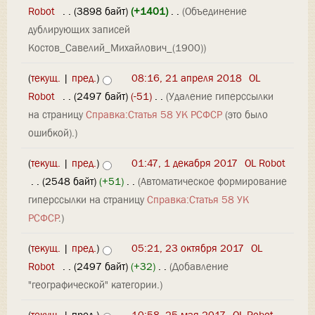
Robot
‎
. .
(3898 байт)
(+1401)
‎
. .
(Объединение
дублирующих записей
Костов_Савелий_Михайлович_(1900))
(
текущ.
|
пред.
)
08:16, 21 апреля 2018
‎
OL
Robot
‎
. .
(2497 байт)
(-51)
‎
. .
(Удаление гиперссылки
на страницу
Справка:Статья 58 УК РСФСР
(это было
ошибкой).)
(
текущ.
|
пред.
)
01:47, 1 декабря 2017
‎
OL Robot
‎
. .
(2548 байт)
(+51)
‎
. .
(Автоматическое формирование
гиперссылки на страницу
Справка:Статья 58 УК
РСФСР
.)
(
текущ.
|
пред.
)
05:21, 23 октября 2017
‎
OL
Robot
‎
. .
(2497 байт)
(+32)
‎
. .
(Добавление
"географической" категории.)