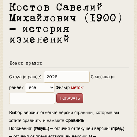
Костов Савелий
Михайлович (1900)
— история
изменений
Поиск правок
С года (и ранее):
С месяца (и
ранее):
Фильтр
меток
:
Выбор версий: отметьте версии страницы, которые вы
хотите сравнить, и нажмите
Сравнить
.
Пояснения:
(текущ.)
— отличия от текущей версии;
(пред.)
— отличия от предшествующей версии;
м
—