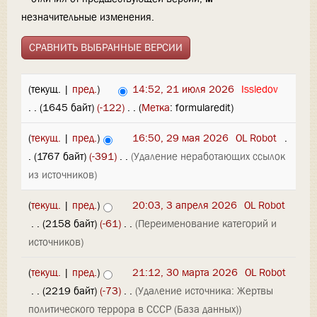
незначительные изменения.
(текущ. |
пред.
)
14:52, 21 июля 2026
‎
Issledov
. .
(1645 байт)
(-122)
‎
. .
(
Метка
:
formularedit
)
(
текущ.
|
пред.
)
16:50, 29 мая 2026
‎
OL Robot
‎
.
.
(1767 байт)
(-391)
‎
. .
(Удаление неработающих ссылок
из источников)
(
текущ.
|
пред.
)
20:03, 3 апреля 2026
‎
OL Robot
‎
. .
(2158 байт)
(-61)
‎
. .
(Переименование категорий и
источников)
(
текущ.
|
пред.
)
21:12, 30 марта 2026
‎
OL Robot
‎
. .
(2219 байт)
(-73)
‎
. .
(Удаление источника: Жертвы
политического террора в СССР (База данных))