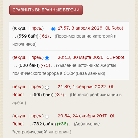
(текущ. |
пред.
)
17:57, 3 апреля 2026
‎
OL Robot
. .
(559 байт)
(-61)
‎
. .
(Переименование категорий и
источников)
(
текущ.
|
пред.
)
20:13, 30 марта 2026
‎
OL Robot
‎
. .
(620 байт)
(-75)
‎
. .
(Удаление источника: Жертвы
политического террора в СССР (База данных))
(
текущ.
|
пред.
)
21:39, 1 февраля 2022
‎
OL
Robot
‎
. .
(695 байт)
(-37)
‎
. .
(Перенос реабилитации в
арест.)
(
текущ.
|
пред.
)
20:54, 24 октября 2017
‎
OL
Robot
‎
. .
(732 байта)
(+36)
‎
. .
(Добавление
"географической" категории.)