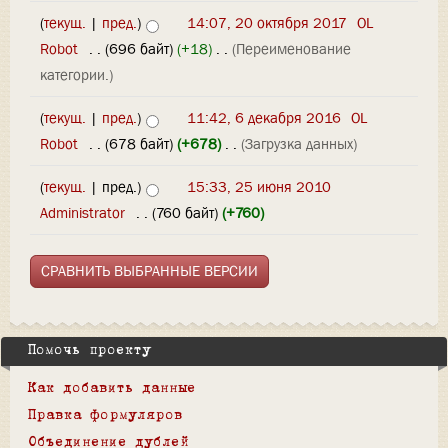
(
текущ.
|
пред.
)
14:07, 20 октября 2017
‎
OL
Robot
‎
. .
(696 байт)
(+18)
‎
. .
(Переименование
категории.)
(
текущ.
|
пред.
)
11:42, 6 декабря 2016
‎
OL
Robot
‎
. .
(678 байт)
(+678)
‎
. .
(Загрузка данных)
(
текущ.
| пред.)
15:33, 25 июня 2010
Administrator
‎
. .
(760 байт)
(+760)
Помочь проекту
Как добавить данные
Правка формуляров
Объединение дублей