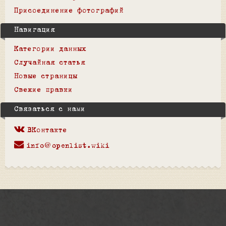
Присоединение фотографий
Навигация
Категории данных
Случайная статья
Новые страницы
Свежие правки
Связаться с нами
ВКонтакте
info@openlist.wiki