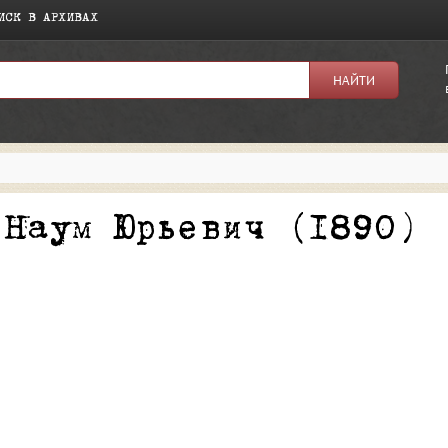
ИСК В АРХИВАХ
я:
 Наум Юрьевич (1890)