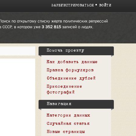
ЗАРЕГИСТРИРОВАТЬСЯ
ВОЙТИ
Поиск по открытому списку жертв политических репрессий
в СССР, в котором уже
3 352 815
записей о людях.
Помочь проекту
Как добавить данные
Правка формуляров
Объединение дублей
Присоединение
фотографий
Навигация
Категории данных
Случайная статья
Новые страницы