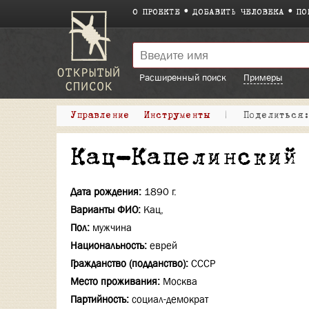
О ПРОЕКТЕ
ДОБАВИТЬ ЧЕЛОВЕКА
ПО
Расширенный поиск
Примеры
Управление
Инструменты
|
Поделитьс
Кац-Капелинский
Дата рождения:
1890 г.
Варианты ФИО:
Кац,
Пол:
мужчина
Национальность:
еврей
Гражданство (подданство):
СССР
Место проживания:
Москва
Партийность:
социал-демократ