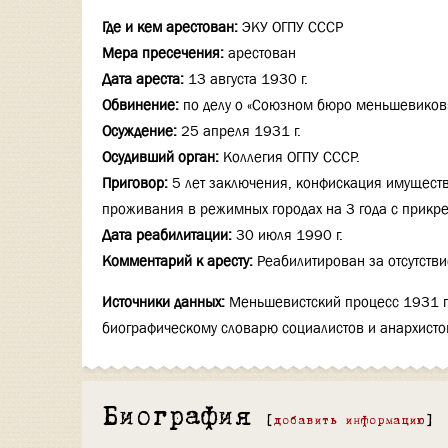
Где и кем арестован:
ЭКУ ОГПУ СССР
Мера пресечения:
арестован
Дата ареста:
13 августа 1930 г.
Обвинение:
по делу о «Союзном бюро меньшевиков
Осуждение:
25 апреля 1931 г.
Осудивший орган:
Коллегия ОГПУ СССР.
Приговор:
5 лет заключения, конфискация имуществ
проживания в режимных городах на 3 года с прикр
Дата реабилитации:
30 июля 1990 г.
Комментарий к аресту:
Реабилитирован за отсутстви
Источники данных:
Меньшевистский процесс 1931 го
биографическому словарю социалистов и анархисто
Биография
[
добавить информацию
]