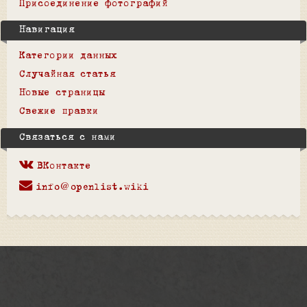
Присоединение фотографий
Навигация
Категории данных
Случайная статья
Новые страницы
Свежие правки
Связаться с нами
ВКонтакте
info@openlist.wiki