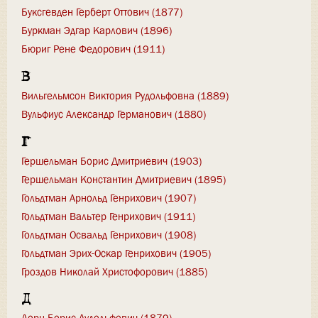
Буксгевден Герберт Оттович (1877)
Буркман Эдгар Карлович (1896)
Бюриг Рене Федорович (1911)
В
Вильгельмсон Виктория Рудольфовна (1889)
Вульфиус Александр Германович (1880)
Г
Гершельман Борис Дмитриевич (1903)
Гершельман Константин Дмитриевич (1895)
Гольдтман Арнольд Генрихович (1907)
Гольдтман Вальтер Генрихович (1911)
Гольдтман Освальд Генрихович (1908)
Гольдтман Эрих-Оскар Генрихович (1905)
Гроздов Николай Христофорович (1885)
Д