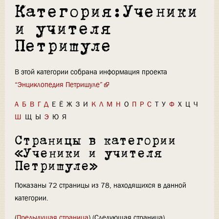
Категория:Ученики
и учителя
Петришуле
В этой категории собрана информация проекта
“Энциклопедия Петришуле”
А
Б
В
Г
Д
Е
Ё
Ж
З
И
К
Л
М
Н
О
П
Р
С
Т
У
Ф
Х
Ц
Ч
Ш
Щ
Ы
Э
Ю
Я
Страницы в категории
«Ученики и учителя
Петришуле»
Показаны 72 страницы из 78, находящихся в данной
категории.
(
Предыдущая страница
) (Следующая страница)