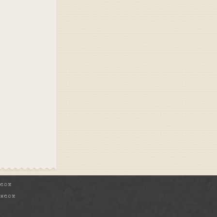
исок
писок