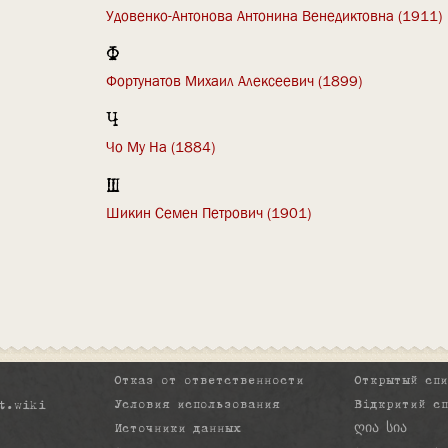
Удовенко-Антонова Антонина Венедиктовна (1911)
Ф
Фортунатов Михаил Алексеевич (1899)
Ч
Чо Му На (1884)
Ш
Шикин Семен Петрович (1901)
Отказ от ответственности
Открытый сп
Условия использования
Відкритий с
t.wiki
Источники данных
ღია სია