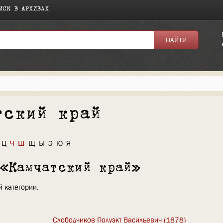
ИСК В АРХИВАХ
тский край
Ц
Ч
Ш
Щ
Ы
Э
Ю
Я
 «Камчатский край»
 категории.
Слободчиков Полуэкт Васильевич (1878)