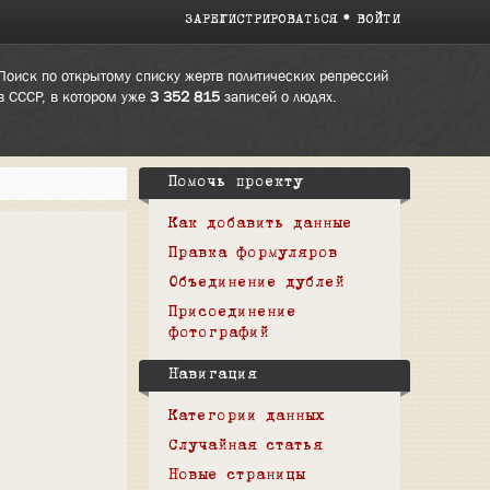
ЗАРЕГИСТРИРОВАТЬСЯ
ВОЙТИ
Поиск по открытому списку жертв политических репрессий
в СССР, в котором уже
3 352 815
записей о людях.
Помочь проекту
Как добавить данные
Правка формуляров
Объединение дублей
Присоединение
фотографий
Навигация
Категории данных
Случайная статья
Новые страницы