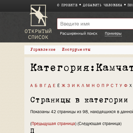
О ПРОЕКТЕ
ДОБАВИТЬ ЧЕЛОВЕКА
ПО
Расширенный поиск
Примеры
Управление
Инструменты
Категория:Камча
А
Б
В
Г
Д
Е
Ё
Ж
З
И
К
Л
М
Н
О
П
Р
С
Т
У
Ф
Х
Страницы в категории
Показаны 42 страницы из 98, находящихся в данной
(
Предыдущая страница
) (Следующая страница)
П