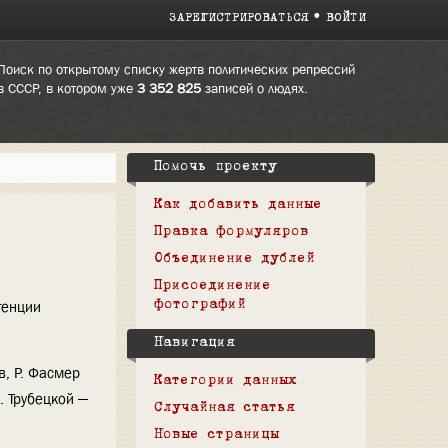
ЗАРЕГИСТРИРОВАТЬСЯ
ВОЙТИ
Поиск по открытому списку жертв политических репрессий
в СССР, в котором уже
3 352 825
записей о людях.
Помочь проекту
Как добавить данные
Правка формуляров
Объединение дублей
Присоединение
генции
фотографий
Навигация
в, Р. Фасмер
Категории данных
. Трубецкой —
Случайная статья
Новые страницы