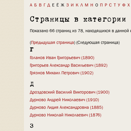
А
Б
В
Г
Д
Е
Ё
Ж
З
И
К
Л
М
Н
О
П
Р
С
Т
У
Ф
Х
Страницы в категории
Показано 66 страниц из 78, находящихся в данной 
(
Предыдущая страница
) (Следующая страница)
Г
Голанов Иван Григорьевич (1890)
Григорьев Александр Васильевич (1892)
Грязнов Михаил Петрович (1902)
Д
Дроздовский Василий Викторович (1900)
Дурново Андрей Николаевич (1910)
Дурново Лидия Александровна (1885)
Дурново Николай Николаевич (1876)
З