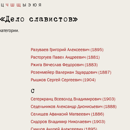
Ц
Ч
Ш
Щ
Ы
Э
Ю
Я
 «Дело славистов»
категории.
Разуваев Григорий Алексеевич (1895)
Расторгуев Павел Андреевич (1881)
Ржига Вячеслав Федорович (1883)
Розенмейер Валериан Эдуардович (1887)
Рышков Сергей Сергеевич (1904)
С
Сегеркранц Всеволод Владимирович (1903)
Седельников Александр Дионисьевич (1888)
Селищев Афанасий Матвеевич (1886)
Сидоров Владимир Николаевич (1903)
Синцов Андрей Алексеевич (1895)