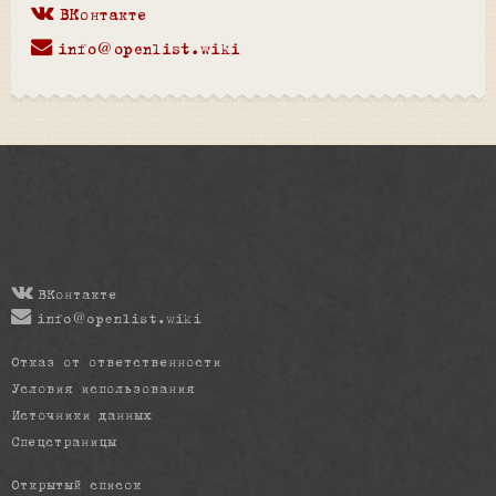
ВКонтакте
info@openlist.wiki
ВКонтакте
info@openlist.wiki
Отказ от ответственности
Условия использования
Источники данных
Спецстраницы
Открытый список